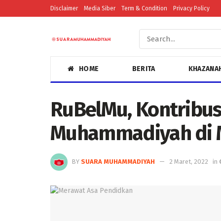
Disclaimer
Media Siber
Term & Condition
Privacy Policy
HOME
BERITA
KHAZANA
RuBelMu, Kontribus
Muhammadiyah di 
BY
SUARA MUHAMMADIYAH
2 Maret, 2022
in