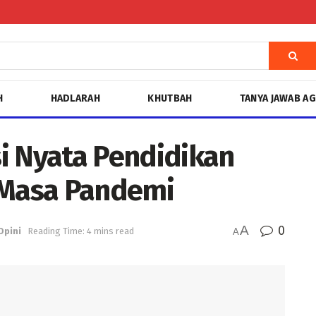
H
HADLARAH
KHUTBAH
TANYA JAWAB A
i Nyata Pendidikan
Masa Pandemi
A
0
Opini
Reading Time: 4 mins read
A