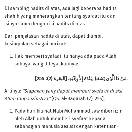
Di samping hadits di atas, ada lagi beberapa hadits
shahih yang menerangkan tentang syafaat itu dan
isinya sama dengan isi hadits di atas.
Dari penjelasan hadits di atas, dapat diambil
kesimpulan sebagai berikut:
Hak memberi syafaat itu hanya ada pada Allah,
sebagai yang ditegaskannya:
مَنْ ذَا الَّذِي يَشْفَعُ عِنْدَهُ إِلاَّ بِإِذْنِهِ. [البقرة (2): 255].
Artinya:
“Siapakah yang dapat memberi syafa‘at di sisi
Allah tanpa izin-Nya.”
[QS. al-Baqarah (2): 255].
Pada hari kiamat Nabi Muhammad saw diberi izin
oleh Allah untuk memberi syafaat kepada
sebahagian manusia sesuai dengan ketentuan-