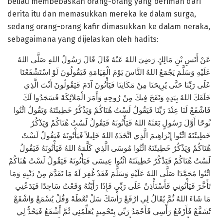
beliau membebaskan orang-orang yang beriman dari
derita itu dan memasukkan mereka ke dalam surga,
sedang orang-orang kafir dimasukkan ke dalam neraka,
sebagaimana yang dijelaskan oleh hadits:
عَنْ أَنَسِ بْنِ مَالِكٍ رَضِيَ اللهُ عَنْهُ قَالَ قَالَ رَسُولُ اللهِ صَلَّى اللهُ
عَلَيْهِ وَسَلَّمَ يَجْمَعُ اللهُ النَّاسَ يَوْمَ الْقِيَامَةِ فَيَقُولُونَ لَوْ اسْتَشْفَعْنَا
عَلَى رَبِّنَا حَتَّى يُرِيحَنَا مِنْ مَكَانِنَا فَيَأْتُونَ آدَمَ فَيَقُولُونَ أَنْتَ الَّذِي
خَلَقَكَ اللهُ بِيَدِهِ وَنَفَخَ فِيكَ مِنْ رُوحِهِ وَأَمَرَ الْمَلاَئِكَةَ فَسَجَدُوا لَكَ
فَاشْفَعْ لَنَا عِنْدَ رَبِّنَا فَيَقُولُ لَسْتُ هُنَاكُمْ وَيَذْكُرُ خَطِيئَتَهُ وَيَقُولُ ائْتُوا
نُوحًا أَوَّلَ رَسُولٍ بَعَثَهُ اللهُ فَيَأْتُونَهُ فَيَقُولُ لَسْتُ هُنَاكُمْ وَيَذْكُرُ
خَطِيئَتَهُ ائْتُوا إِبْرَاهِيمَ الَّذِي اتَّخَذَهُ اللهُ خَلِيلاً فَيَأْتُونَهُ فَيَقُولُ لَسْتُ
هُنَاكُمْ وَيَذْكُرُ خَطِيئَتَهُ ائْتُوا مُوسَى الَّذِي كَلَّمَهُ اللهُ فَيَأْتُونَهُ فَيَقُولُ
لَسْتُ هُنَاكُمْ فَيَذْكُرُ خَطِيئَتَهُ ائْتُوا عِيسَى فَيَأْتُونَهُ فَيَقُولُ لَسْتُ هُنَاكُمْ
ائْتُوا مُحَمَّدًا صَلَّى اللهُ عَلَيْهِ وَسَلَّمَ فَقَدْ غُفِرَ لَهُ مَا تَقَدَّمَ مِنْ ذَنْبِهِ وَمَا
تَأَخَّرَ فَيَأْتُونِي فَأَسْتَأْذِنُ عَلَى رَبِّي فَإِذَا رَأَيْتُهُ وَقَعْتُ سَاجِدًا فَيَدَعُنِي
مَا شَاءَ اللهُ ثُمَّ يُقَالُ لِي ارْفَعْ رَأْسَكَ سَلْ تُعْطَهْ وَقُلْ يُسْمَعْ وَاشْفَعْ
تُشَفَّعْ فَأَرْفَعُ رَأْسِي فَأَحْمَدُ رَبِّي بِتَحْمِيدٍ يُعَلِّمُنِي ثُمَّ أَشْفَعُ فَيَحُدُّ لِي