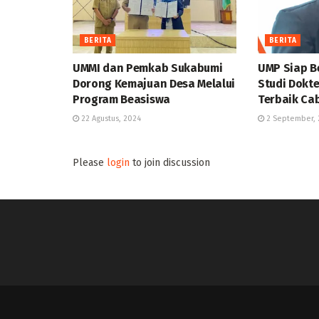
BERITA
BERITA
UMMI dan Pemkab Sukabumi
UMP Siap B
Dorong Kemajuan Desa Melalui
Studi Dokte
Program Beasiswa
Terbaik Ca
22 Agustus, 2024
2 September, 
Please
login
to join discussion