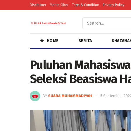
Disclaimer
Media Siber
Term & Condition
Privacy Policy
HOME
BERITA
KHAZANA
Puluhan Mahasiswa
Seleksi Beasiswa H
BY
SUARA MUHAMMADIYAH
5 September, 202