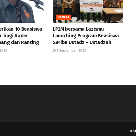
BERITA
erikan 10 Beasiswa
LP2M bersama Lazismu
r bagi Kader
Launching Program Beasiswa
bang dan Ranting
Seribu Ustadz – Ustadzah
2023
2 September, 2023
Ko