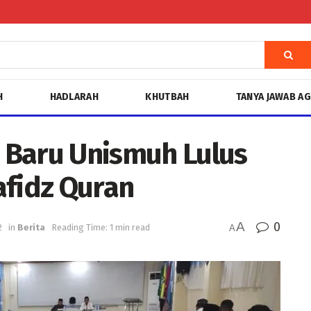
H
HADLARAH
KHUTBAH
TANYA JAWAB A
 Baru Unismuh Lulus
afidz Quran
A
0
2
in
Berita
Reading Time: 1 min read
A