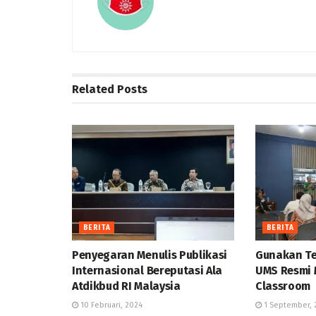
Related
Posts
BERITA
BERITA
Penyegaran Menulis Publikasi
Gunakan Te
Internasional Bereputasi Ala
UMS Resmi M
Atdikbud RI Malaysia
Classroom
10 Februari, 2024
1 September, 