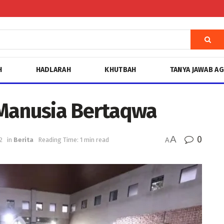
H
HADLARAH
KHUTBAH
TANYA JAWAB A
 Manusia Bertaqwa
A
0
2
in
Berita
Reading Time: 1 min read
A