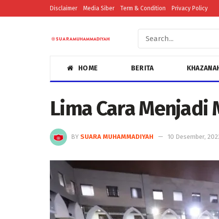
Disclaimer
Media Siber
Term & Condition
Privacy Policy
HOME
BERITA
KHAZANA
Lima Cara Menjadi
BY
SUARA MUHAMMADIYAH
10 Desember, 202