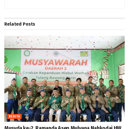
Related
Posts
BERITA
Musyda ke-2, Ramanda Asep Mulyana Nahkodai HW