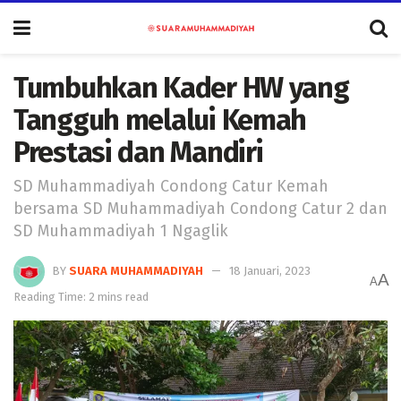
Tumbuhkan Kader HW yang
Tangguh melalui Kemah
Prestasi dan Mandiri
SD Muhammadiyah Condong Catur Kemah
bersama SD Muhammadiyah Condong Catur 2 dan
SD Muhammadiyah 1 Ngaglik
BY
SUARA MUHAMMADIYAH
18 Januari, 2023
A
A
Reading Time: 2 mins read