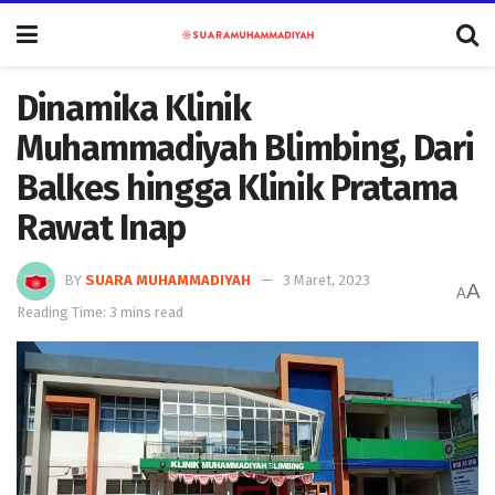
Dinamika Klinik
Muhammadiyah Blimbing, Dari
Balkes hingga Klinik Pratama
Rawat Inap
BY
SUARA MUHAMMADIYAH
3 Maret, 2023
A
A
Reading Time: 3 mins read