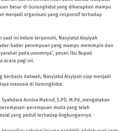
mpuan besar di Gunungkidul yang diharapkan mampu
n menjadi organisasi yang responsif terhadap
saat ini belum terpenuhi, Nasyiatul Aisyiyah
kader-kader perempuan yang mampu memimpin dan
syarakat pada umumnya”, pesan Ibu Bupati
 acara pagi ini.
g berbasis dakwah, Nasyiatul Aisyiyah siap menjadi
aya manusia di Gunungkidul.
Y, Syahdara Annisa Makruf, S.PD, M.Pd.,mengatakan
ah perempuan-perempuan muda yang telah
sial yang peduli terhadap lingkungannya.
r berprofesi sebagai tenaga pendidik adalah aset yang