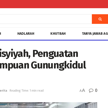
H
HADLARAH
KHUTBAH
TANYA JAWAB A
isyiyah, Penguatan
empuan Gunungkidul
A
0
erita
Reading Time: 1 min read
A