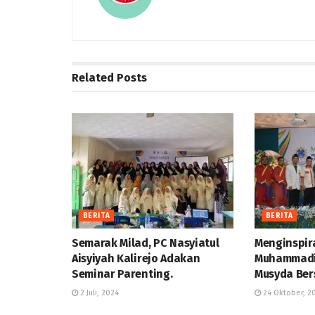
Related
Posts
BERITA
BERITA
Semarak Milad, PC Nasyiatul
Menginspir
Aisyiyah Kalirejo Adakan
Muhammadi
Seminar Parenting.
Musyda Be
2 Juli, 2024
24 Oktober, 2