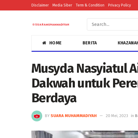
Disclaimer
Media Siber
Term & Condition
Privacy Policy
HOME
BERITA
KHAZANA
Musyda Nasyiatul A
Dakwah untuk Per
Berdaya
BY
SUARA MUHAMMADIYAH
20 Mei, 2023
in
B