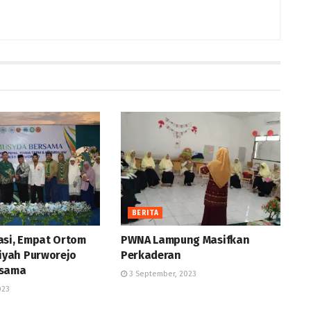
BERITA
asi, Empat Ortom
PWNA Lampung Masifkan
yah Purworejo
Perkaderan
rsama
3 September, 2023
023