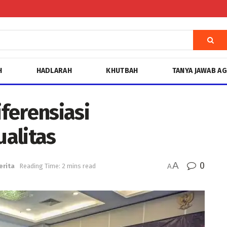
H
HADLARAH
KHUTBAH
TANYA JAWAB A
ferensiasi
alitas
A
0
erita
Reading Time: 2 mins read
A