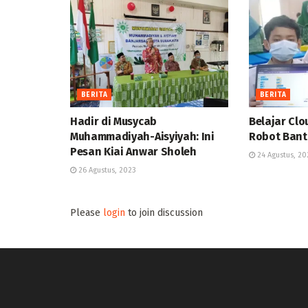
BERITA
BERITA
Hadir di Musycab
Belajar Cl
Muhammadiyah-Aisyiyah: Ini
Robot Bant
Pesan Kiai Anwar Sholeh
24 Agustus, 20
26 Agustus, 2023
Please
login
to join discussion