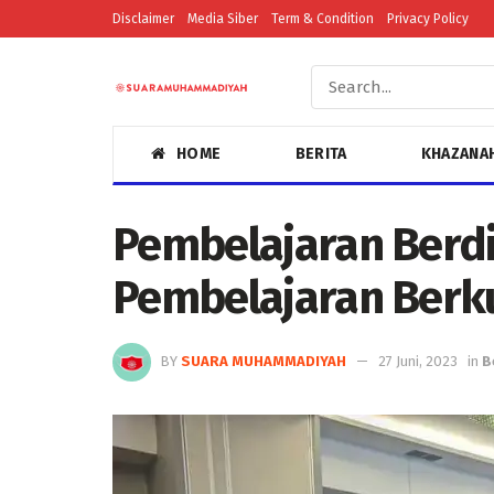
Disclaimer
Media Siber
Term & Condition
Privacy Policy
HOME
BERITA
KHAZANA
Pembelajaran Berdi
Pembelajaran Berku
BY
SUARA MUHAMMADIYAH
27 Juni, 2023
in
B