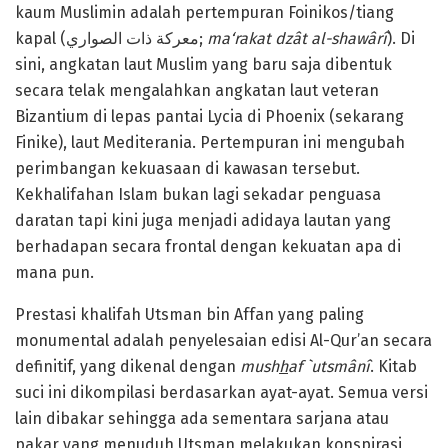
kaum Muslimin adalah pertempuran Foinikos/tiang
kapal (معركة ذات الصواري;
ma‘rakat dzât al-shawârî
). Di
sini, angkatan laut Muslim yang baru saja dibentuk
secara telak mengalahkan angkatan laut veteran
Bizantium di lepas pantai Lycia di Phoenix (sekarang
Finike), laut Mediterania. Pertempuran ini mengubah
perimbangan kekuasaan di kawasan tersebut.
Kekhalifahan Islam bukan lagi sekadar penguasa
daratan tapi kini juga menjadi adidaya lautan yang
berhadapan secara frontal dengan kekuatan apa di
mana pun.
Prestasi khalifah Utsman bin Affan yang paling
monumental adalah penyelesaian edisi Al-Qur’an secara
definitif, yang dikenal dengan
mush
h
af `utsmânî
. Kitab
suci ini dikompilasi berdasarkan ayat-ayat. Semua versi
lain dibakar sehingga ada sementara sarjana atau
pakar yang menuduh Utsman melakukan konspirasi