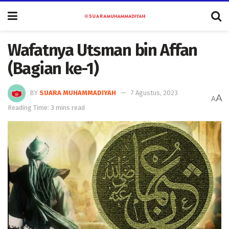
Wafatnya Utsman bin Affan
(Bagian ke-1)
BY
SUARA MUHAMMADIYAH
7 Agustus, 2023
A
A
Reading Time: 3 mins read