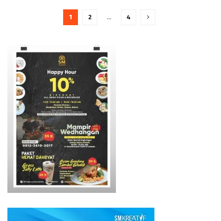
1
2
…
4